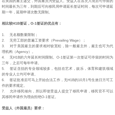
在美国的雇主递交，外国雇员为受益人。受益人在首次入境后可停留的
时间最长为三年，到期后可向移民局申请延长签证时间，每次可申请延
期一年，延期申请次数无限制。
相比较H1B签证，O-1签证的优点有：
1.
无名额数量限制；
2.
无劳工部的普遍工资要求（Prevailing Wage）；
3.
对于美国雇主的要求相对较宽松，除一般雇主外，雇主也可为代
理机构（Agency）。
4.
无H1B的六年延长时间限制。O-1签证第一次签证可停留的时间为
三年，之后可每年申请。
5.
签证含括的专业领域较多，包括在艺术，娱乐，体育和建筑领域
的专业人士均可申请。
6.
签证批准后可马上开始合法工作，无H1B的10月1号生效日方可工
作的要求规定。
7.
允许移民倾向，所以即使受益人提交了移民申请，移民官不可以
其移民申请作为理由拒绝O-1签证。
受益人（外国雇员）要求：