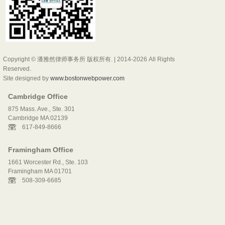
Copyright © 潘雅然律师事务所 版权所有. | 2014-2026 All Rights
Reserved.
Site designed by
www.bostonwebpower.com
Cambridge Office
875 Mass. Ave., Ste. 301
Cambridge MA 02139
617-849-8666
Framingham Office
1661 Worcester Rd., Ste. 103
Framingham MA 01701
508-309-6685