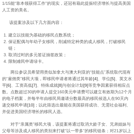
1/15能“靠本领获得工作”的现实，还冠有藉此提振经济增长与提高美国
人工资的美名。
该提案涉及以下几方面内容：
建立以技能为基础的移民点数系统；
保证配偶与年幼子女移民，削减特定种类的成人移民，打破移民
链；
取消过时的多元签证抽签政策；
限制难民申请绿卡。
两位参议员希望用类似加拿大与澳大利亚的“技能点”系统取代现有
的“雇佣类”移民大项，即移民申请者将通过其年龄
[4]
、学位
[5]
、英文水
平
[6]
、工资高低
[7]
、特殊成就
[8]
与创业计划
[9]
等竞争因素获得相应点
数。点数超过30的申请人提交160美元申请费可以建立有效期为12个月
的电子档案，并每半年由移民局邀请分数最高的移民候选人在90天内
递交移民申请
[10]
；以此筛选出最能在美国获得成功、无需社会福利、
并促进美国经济增长的移民人选。
对于“亲属类”移民大项，该提案将通过取消大龄子女、兄弟姐妹与
父母等涉及成人移民的类别来打破“以一带多”的移民链条；对21岁以上