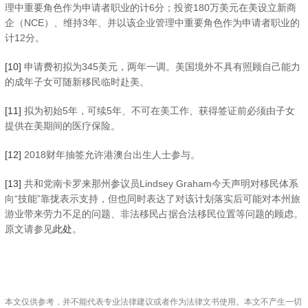
理中重要角色作为申请者职业的计6分；投资180万美元在美设立新商
企（NCE）、维持3年、并以该企业管理中重要角色作为申请者职业的
计12分。
[10]
申请费初拟为345美元，两年一调。美国境外不具有照顾自己能力
的成年子女可随新移民临时赴美。
[11]
拟为初始5年，可续5年、不可在美工作、获得签证前必须由子女
提供在美期间的医疗保险。
[12]
2018财年抽签允许港澳台出生人士参与。
[13]
共和党南卡罗来那州参议员Lindsey Graham今天声明对移民体系
向“技能”靠拢表示支持，但也同时表达了对该计划落实后可能对本州旅
游业带来劳力不足的问题、非法移民占据合法移民位置等问题的顾虑。
原文请参见
此处
。
本文仅供参考，并不能代表专业法律建议或者作为法律文书使用。本文不产生一切