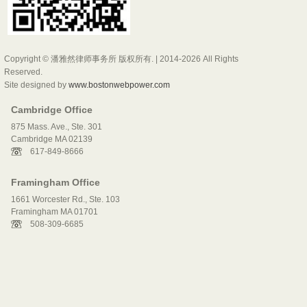
Copyright © 潘雅然律师事务所 版权所有. | 2014-2026 All Rights
Reserved.
Site designed by
www.bostonwebpower.com
Cambridge Office
875 Mass. Ave., Ste. 301
Cambridge MA 02139
617-849-8666
Framingham Office
1661 Worcester Rd., Ste. 103
Framingham MA 01701
508-309-6685