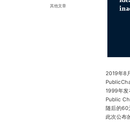
其他文章
2019
8
年
PublicCh
1999
年发
Public C
60
随后的
此次公布