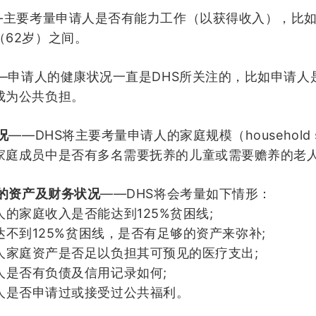
—
主要考量申请人是否有能力工作（以获得收入），比
62
（
岁）之间。
—
DHS
申请人的健康状况一直是
所关注的，比如申请人
成为公共负担。
——DHS
household 
况
将主要考量申请人的家庭规模（
家庭成员中是否有多名需要抚养的儿童或需要赡养的老
——DHS
的资产及财务状况
将会考量如下情形：
125%
;
人的家庭收入是否能达到
贫困线
125%
;
达不到
贫困线，是否有足够的资产来弥补
;
人家庭资产是否足以负担其可预见的医疗支出
;
人是否有负债及信用记录如何
人是否申请过或接受过公共福利
。