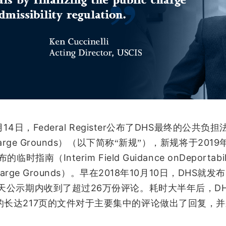
14
Federal Register
DHS
月
日，
公布了
最终的公共负担
arge Grounds
2019
）（以下简称“新规”），新规将于
Interim Field Guidance onDeportabil
布的临时指南（
harge Grounds
2018
10
10
DHS
）。早在
年
月
日，
就发布
26
D
天公示期内收到了超过
万份评论。耗时大半年后，
217
的长达
页的文件对于主要集中的评论做出了回复，并