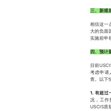
三、新规
相信这一
大的负面
实施前申
四、预计
USCI
目前
考虑申请
查。以下
1.
有超过
况，工作
USCIS
质