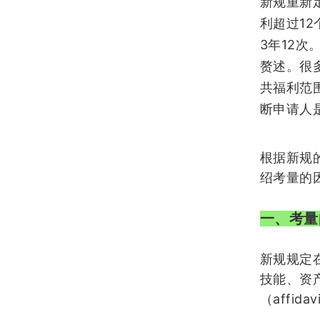
新规重新
12
利超过
3
12
年
次
赘述。很
共福利范
断申请人
根据新规
绍考量的
一、考量
新规规定
技能、资
affidav
（