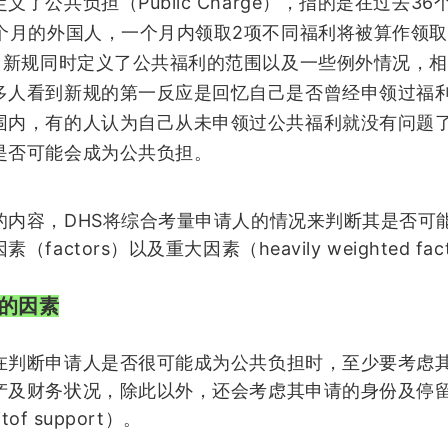
Public Charge
36
定义了公共负担（
），指的是在过去
2
个月的外国人，一个月内领取
项不同福利将被算作领取
。新规同时定义了公共福利的范围以及一些例外情况，相
多人看到新规的第一反应是回忆自己是否曾经申领过福
围内，有的人认为自己从未申领过公共福利就没有问题
是否可能会成为公共负担。
DHS
的内容，
将综合考量申请人的情况来判断其是否可
factors
heavily weighted fac
因素（
）以及重大因素（
的因素
在判断申请人是否很可能成为公共负担时，至少要考虑
产及财务状况，除此以外，还会考虑其申请的身份及停
itof support
）。