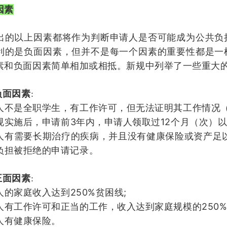
因素
出的以上因素都将作为判断申请人是否可能成为公共负
利的是负面因素，但并不是每一个因素的重要性都是一
素和负面因素简单相加或相抵。新规中列举了一些重大
负面因素
:
人不是全职学生，有工作许可，但无法证明其工作情况
3
12
规实施后，申请前
年内，申请人领取过
个月（次）
人有需要长期治疗的疾病，并且没有健康保险或资产足
负担被拒绝的申请记录
。
正面因素
:
250%
;
人的家庭收入达到
贫困线
250
人有工作许可和正当的工作，收入达到家庭规模的
人有健康保险
。