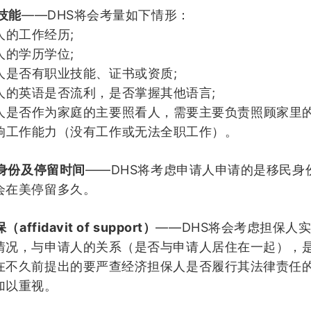
——DHS
技能
将会考量如下情形：
;
人的工作经历
;
人的学历学位
;
人是否有职业技能、证书或资质
;
人的英语是否流利，是否掌握其他语言
人是否作为家庭的主要照看人，需要主要负责照顾家里
响工作能力（没有工作或无法全职工作）
。
——DHS
身份及停留时间
将考虑申请人申请的是移民身
会在美停留多久
。
affidavit of support
——DHS
保（
）
将会考虑担保人
情况，与申请人的关系（是否与申请人居住在一起），
在不久前提出的要严查经济担保人是否履行其法律责任
加以重视
。