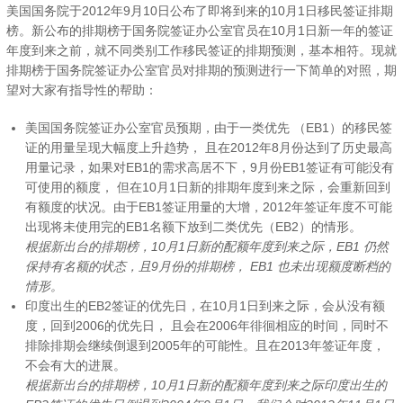
美国国务院于2012年9月10日公布了即将到来的10月1日移民签证排期
榜。新公布的排期榜于国务院签证办公室官员在10月1日新一年的签证
年度到来之前，就不同类别工作移民签证的排期预测，基本相符。现就
排期榜于国务院签证办公室官员对排期的预测进行一下简单的对照，期
望对大家有指导性的帮助：
美国国务院签证办公室官员预期，由于一类优先 （EB1）的移民签
证的用量呈现大幅度上升趋势， 且在2012年8月份达到了历史最高
用量记录，如果对EB1的需求高居不下，9月份EB1签证有可能没有
可使用的额度， 但在10月1日新的排期年度到来之际，会重新回到
有额度的状况。由于EB1签证用量的大增，2012年签证年度不可能
出现将未使用完的EB1名额下放到二类优先（EB2）的情形。
根据新出台的排期榜，10月1日新的配额年度到来之际，EB1 仍然
保持有名额的状态，且9月份的排期榜， EB1 也未出现额度断档的
情形。
印度出生的EB2签证的优先日，在10月1日到来之际，会从没有额
度，回到2006的优先日， 且会在2006年徘徊相应的时间，同时不
排除排期会继续倒退到2005年的可能性。且在2013年签证年度，
不会有大的进展。
根据新出台的排期榜，10月1日新的配额年度到来之际印度出生的