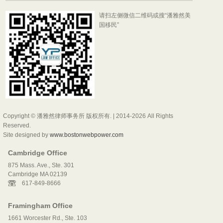
请扫左侧微信二维码或搜“潘雅然美
国移民”
Copyright © 潘雅然律师事务所 版权所有. | 2014-2026 All Rights
Reserved.
Site designed by
www.bostonwebpower.com
Cambridge Office
875 Mass. Ave., Ste. 301
Cambridge MA 02139
617-849-8666
Framingham Office
1661 Worcester Rd., Ste. 103