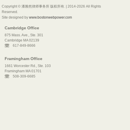
Copyright © 潘雅然律师事务所 版权所有. | 2014-2026 All Rights
Reserved.
Site designed by
www.bostonwebpower.com
Cambridge Office
875 Mass. Ave., Ste. 301
Cambridge MA 02139
617-849-8666
Framingham Office
1661 Worcester Rd., Ste. 103
Framingham MA 01701
508-309-6685