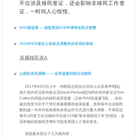
不仅涉及移民签证，还会影响非移民工作签
证，一时间人心惶惶。
DHS新提案 — 抽签类别H1B申请将收取注册费
2019年9月签证公告板及调整身份采用的表格
亲属移民表A
山雨欲来风满楼 —— 改革提案剑指合法移民
2017年8月2日上午，特朗普总统在白宫向公众发表声明
[1]
，
推介党内乔治亚州参议员David Perdue
[2]
与阿肯色州参议员Tom
Cotton共同提出的移民改革提案（又称“RAISE提案”
[3]
）。这份
被总统誉为近半个世纪来最重要的改革提案，意将每年合法移民
数削减一半并对现有移民体系运作方式进行重大调整，不再容忍
每年100多万合法移民中仅有1/15能“靠本领获得工作”的现实，还
冠有藉此提振经济增长与提高美国人工资的美名。
该提案涉及以下几方面内容：